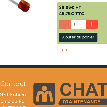
38,96€ HT
46,75€ TTC
Ajouter au panier
Contact
NET Fabien
hamp au Roi