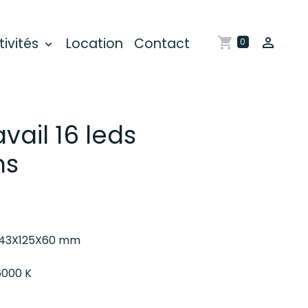
tivités
Location
Contact
0
vail 16 leds
ns
 143X125X60 mm
6000 K