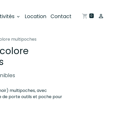
tivités
Location
Contact
0
olore multipoches
colore
s
onibles
oir) multipoches, avec
 de porte outils et poche pour