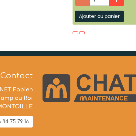
Ajouter au panier
Contact
NET Fabien
hamp au Roi
 MONTOILLE
 84 75 79 16