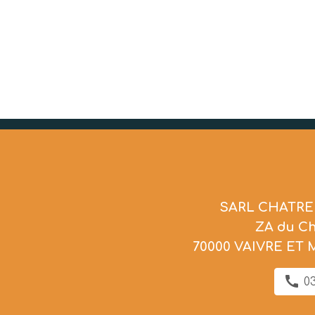
SARL CHATRE
ZA du C
70000 VAIVRE ET
03