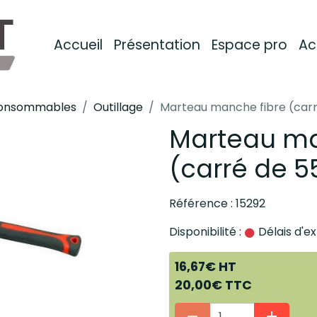
Accueil
Présentation
Espace pro
Ac
 consommables
Outillage
Marteau manche fibre (ca
Marteau ma
(carré de 
Référence : 15292
Disponibilité :
Délais d'ex
16,67€ HT
20,00€ TTC