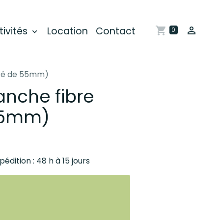
tivités
Location
Contact
0
rré de 55mm)
nche fibre
55mm)
pédition : 48 h à 15 jours