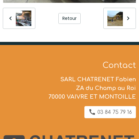
Retour
Contact
SARL CHATRENET Fabien
ZA du Champ au Roi
70000 VAIVRE ET MONTOILLE
03 84 75 79 16